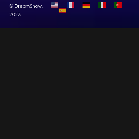
© DreamShow.
2023