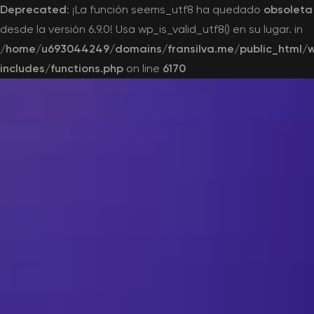
Deprecated
: ¡La función seems_utf8 ha quedado
obsoleta
desde la versión 6.9.0! Usa wp_is_valid_utf8() en su lugar. in
/home/u693044249/domains/fransilva.me/public_html/
includes/functions.php
on line
6170