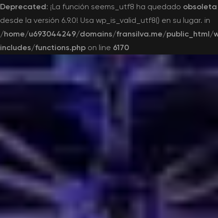
Deprecated
: ¡La función seems_utf8 ha quedado
obsoleta
desde la versión 6.9.0! Usa wp_is_valid_utf8() en su lugar. in
/home/u693044249/domains/fransilva.me/public_html/
includes/functions.php
on line
6170