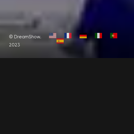
© DreamShow.
2023